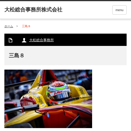
menu
ホーム
三島８
大松総合事務所
三島８