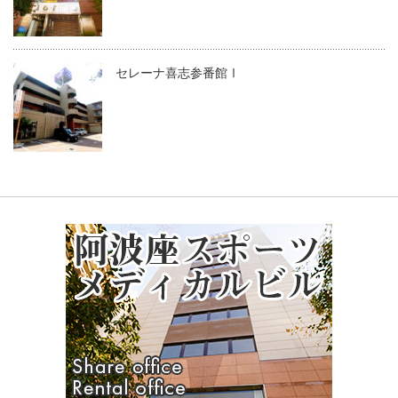
セレーナ喜志参番館Ⅰ