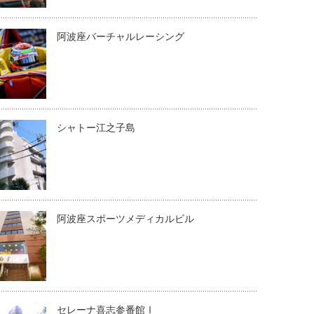
阿波座バーチャルレーシング
シャトー江之子島
阿波座スポーツメディカルビル
セレーナ喜志参番館Ⅰ