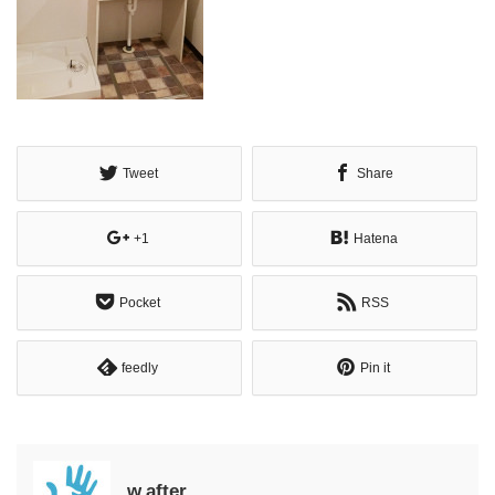
Tweet
Share
+1
Hatena
Pocket
RSS
feedly
Pin it
w.after