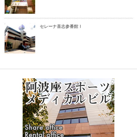
セレーナ喜志参番館Ⅰ