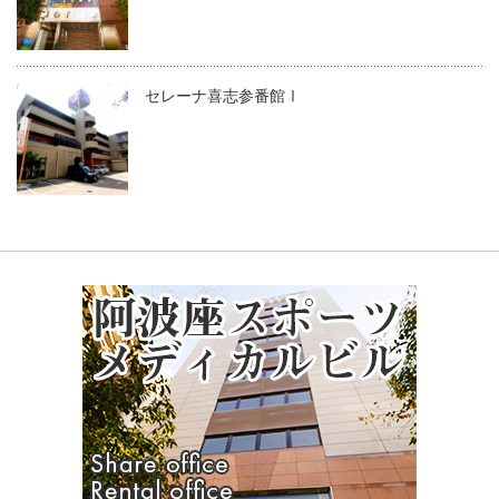
セレーナ喜志参番館Ⅰ