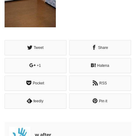
Tweet
Share
+1
Hatena
Pocket
RSS
feedly
Pin it
w.after