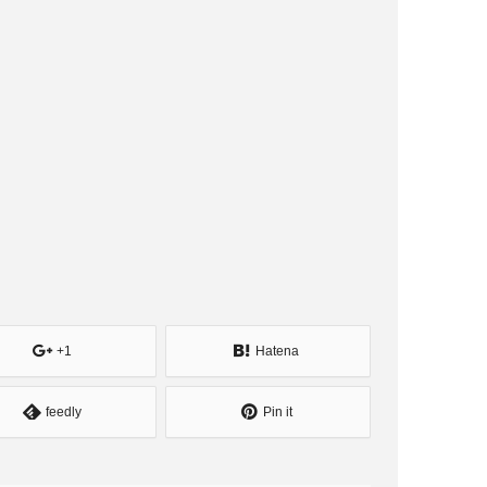
+1
Hatena
feedly
Pin it