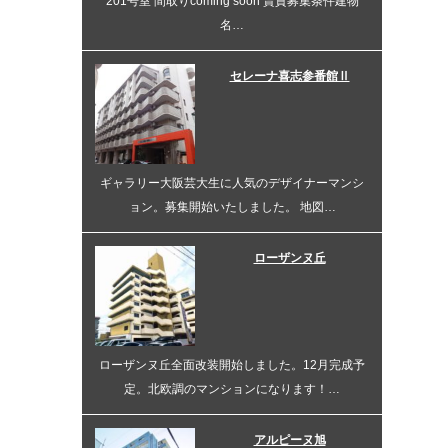
201号室 間取りcoming soon 賃貸募集条件建物
名…
セレーナ喜志参番館Ⅱ
ギャラリー大阪芸大生に人気のデザイナーマンシ
ョン。募集開始いたしました。 地図…
ローザンヌ丘
ローザンヌ丘全面改装開始しました。12月完成予
定。北欧調のマンションになります！…
アルピーヌ旭