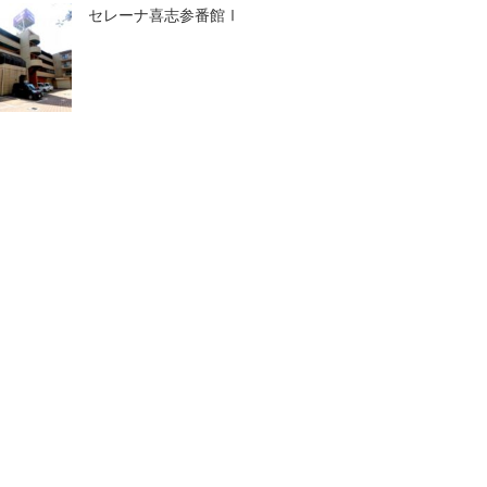
セレーナ喜志参番館Ⅰ