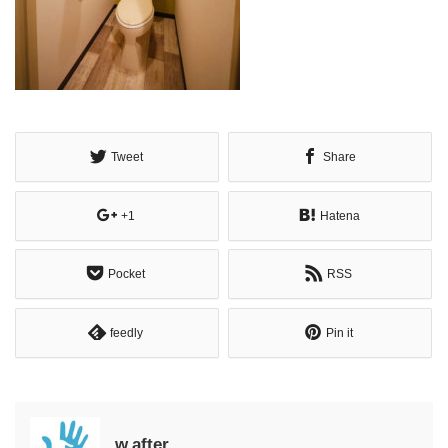
Tweet
Share
+1
Hatena
Pocket
RSS
feedly
Pin it
w.after