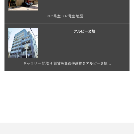
305号室 307号室 地図…
アルピーヌ旭
ギャラリー 間取り 賃貸募集条件建物名アルピーヌ旭…