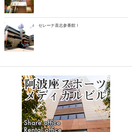
セレーナ喜志参番館Ⅰ