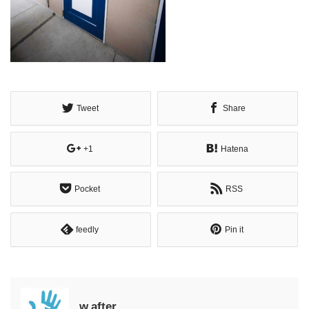
Tweet
Share
+1
Hatena
Pocket
RSS
feedly
Pin it
w.after