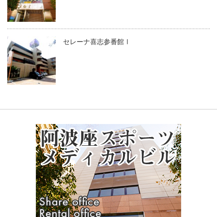
セレーナ喜志参番館Ⅰ