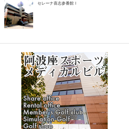
セレーナ喜志参番館Ⅰ