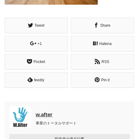
Tweet
Share
+1
Hatena
Pocket
RSS
feedly
Pin it
w.after
事業のトータルサポート
投稿者の過去記事