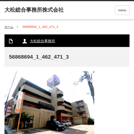
menu
ホーム
56868694_1_462_471_3
大松総合事務所
56868694_1_462_471_3