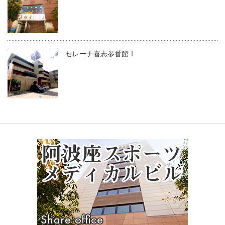
セレーナ喜志参番館Ⅰ