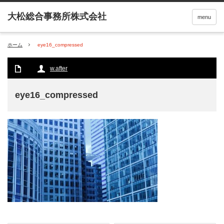
menu
ホーム
eye16_compressed
w.after
eye16_compressed