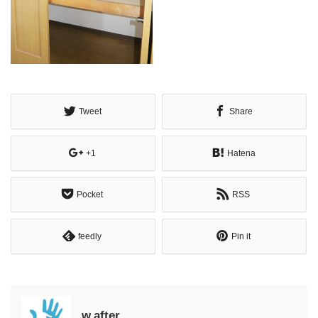
Tweet
Share
+1
Hatena
Pocket
RSS
feedly
Pin it
w.after