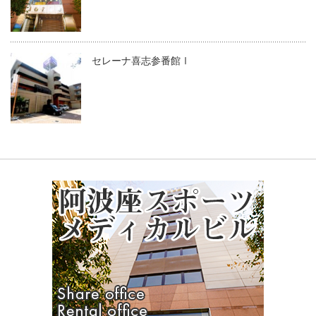
セレーナ喜志参番館Ⅰ