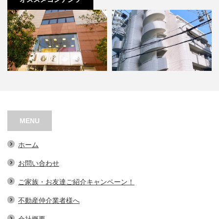
阿波座スポーツメディカルビル
シャトー江之子島
MENU
ホーム
お問い合わせ
ご家族・お友達ご紹介キャンペーン！
不動産仲介業者様へ