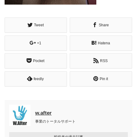
Tweet
Share
+1
Hatena
Pocket
RSS
feedly
Pin it
w.after
事業のトータルサポート
投稿者の過去記事