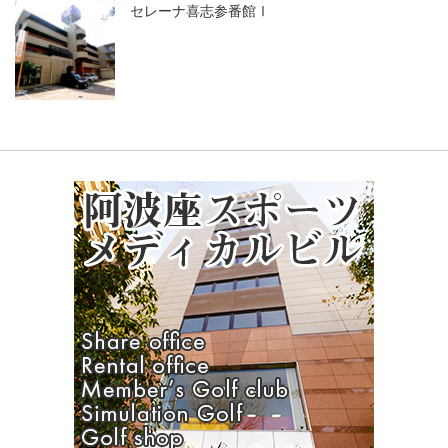
セレーナ喜志参番館Ⅰ