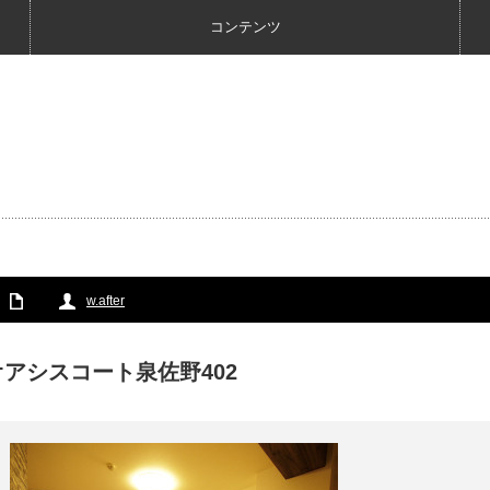
コンテンツ
w.after
オアシスコート泉佐野402