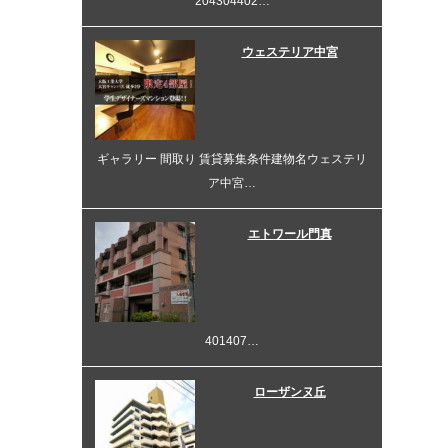
204304402…
ウェステリア中宮
ギャラリー 間取り 賃貸募集条件建物名ウェステリ
ア中宮…
エトワール門真
401407…
ローザンヌ丘