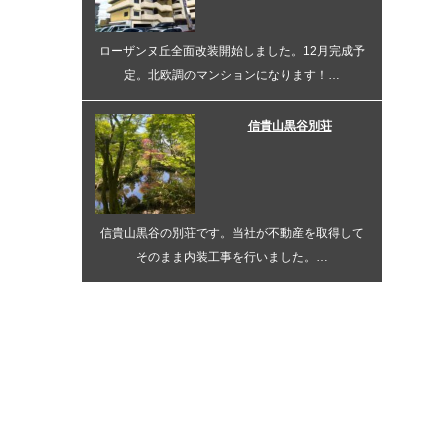
ローザンヌ丘全面改装開始しました。12月完成予
定。北欧調のマンションになります！…
信貴山黒谷別荘
信貴山黒谷の別荘です。当社が不動産を取得して
そのまま内装工事を行いました。…