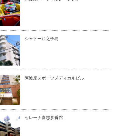
シャトー江之子島
阿波座スポーツメディカルビル
セレーナ喜志参番館Ⅰ