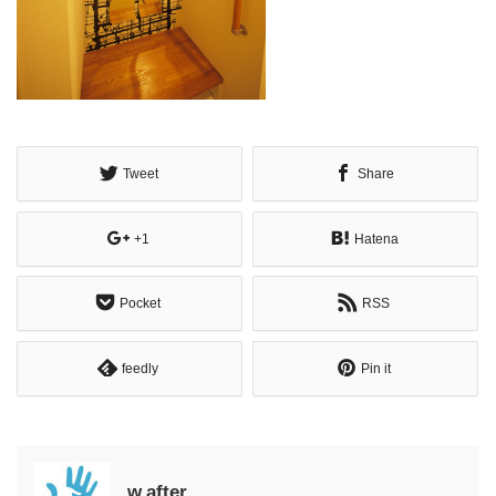
Tweet
Share
+1
Hatena
Pocket
RSS
feedly
Pin it
w.after