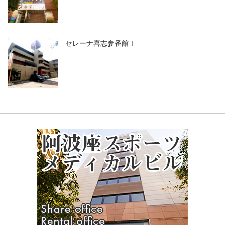
セレーナ喜志参番館Ⅰ