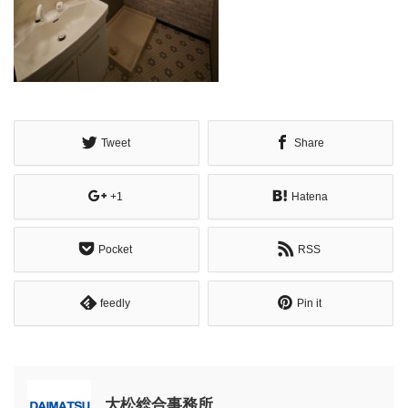
Tweet
Share
+1
Hatena
Pocket
RSS
feedly
Pin it
大松総合事務所