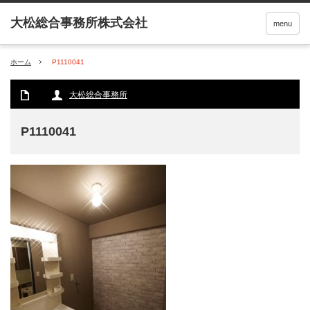
menu
ホーム
P1110041
大松総合事務所
P1110041