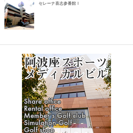
セレーナ喜志参番館Ⅰ