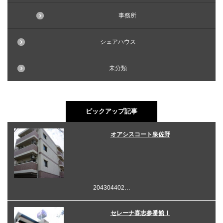
事務所
シェアハウス
未分類
ピックアップ記事
オアシスコート泉佐野
204304402…
セレーナ喜志参番館Ⅰ