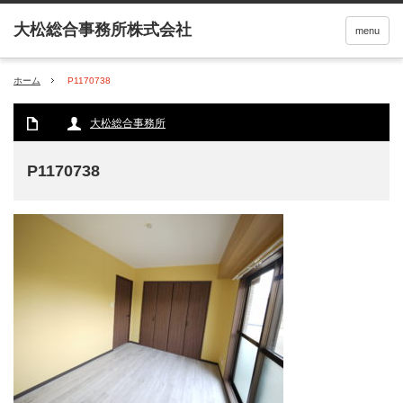
menu
ホーム
P1170738
大松総合事務所
P1170738