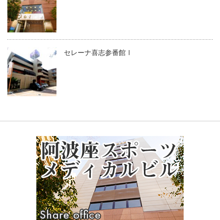
セレーナ喜志参番館Ⅰ