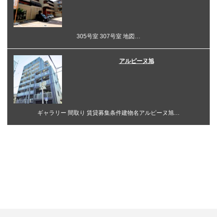
305号室 307号室 地図…
アルピーヌ旭
ギャラリー 間取り 賃貸募集条件建物名アルピーヌ旭…