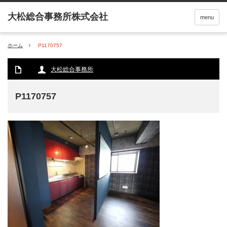
menu
ホーム
P1170757
大松総合事務所
P1170757