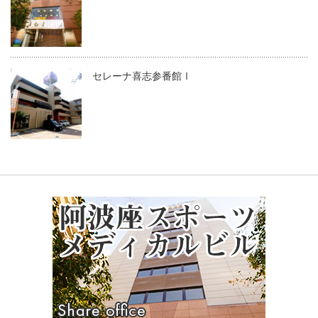
セレーナ喜志参番館Ⅰ